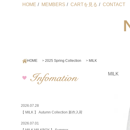
HOME
/
MEMBERS
/
CARTを見る
/
CONTACT
HOME
>
2025 Spring Collection
>
MILK
MILK
2026.07.28
【 MILK 】 Autumn Collection 新作入荷
2026.07.01