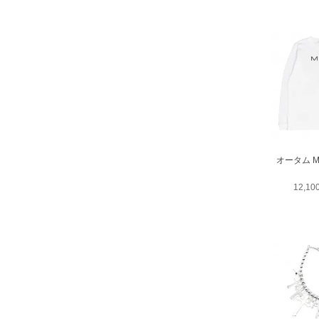
オータム M
12,1