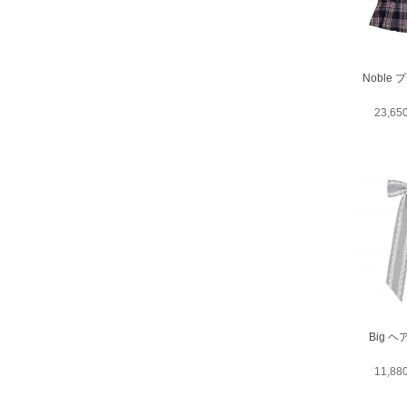
Noble
23,6
Big 
11,8