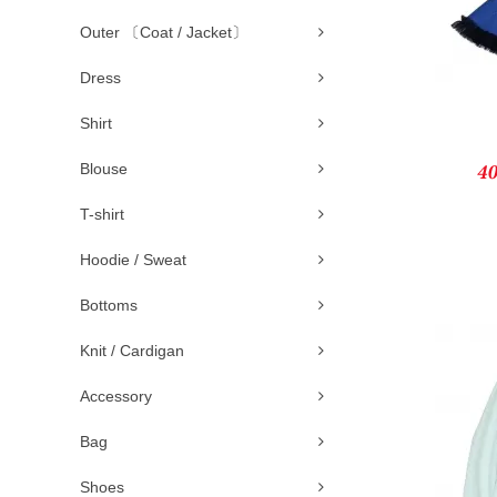
Outer 〔Coat / Jacket〕
Dress
Shirt
Blouse
T-shirt
Hoodie / Sweat
Bottoms
Knit / Cardigan
Accessory
Bag
Shoes