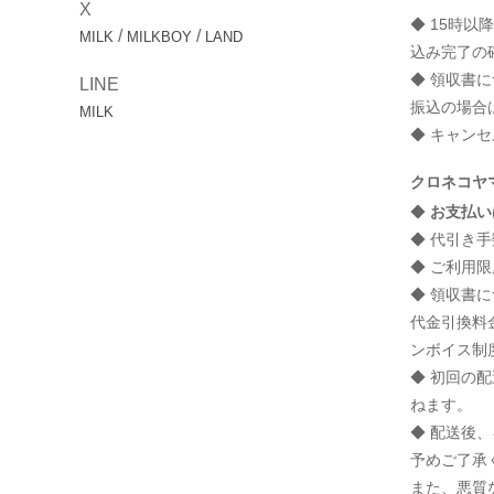
X
◆ 15時
/
/
MILK
MILKBOY
LAND
込み完了の
◆ 領収書
LINE
振込の場合
MILK
◆ キャン
クロネコヤ
◆
お支払い
◆ 代引き
◆ ご利用限
◆ 領収書
代金引換料
ンボイス制
◆ 初回の
ねます。
◆ 配送後
予めご了承
また、悪質