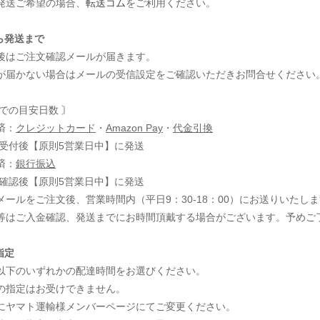
発送ご希望の場合、
転送コム
をご利用ください。
ら発送まで
後はご注文確認メールが届きます。
が届かない場合はメールの受信設定をご確認いただきお問合せください
での目安日数 〙
済：
クレジットカード
・
Amazon Pay
・
代金引換
受付後【原則5営業日中】に発送
済：
銀行振込
確認後【原則5営業日中】に発送
ールをご注文後、営業時間内（平日9：30-18：00）にお送りいたし
等はご入金確認、発送までにお時間頂戴する場合がございます。予めご
指定
以下のいずれかの配達時間をお選びください。
の指定はお受けできません。
にヤマト運輸様メンバーページにてご変更ください。