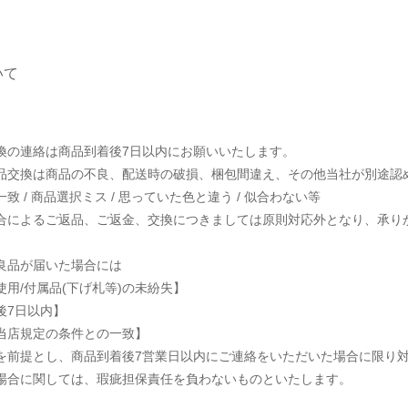
いて
換の連絡は商品到着後7日以内にお願いいたします。
品交換は商品の不良、配送時の破損、梱包間違え、その他当社が別途認
致 / 商品選択ミス / 思っていた色と違う / 似合わない等
合によるご返品、ご返金、交換につきましては原則対応外となり、承り
良品が届いた場合には
使用/付属品(下げ札等)の未紛失】
後7日以内】
当店規定の条件との一致】
を前提とし、商品到着後7営業日以内にご連絡をいただいた場合に限り
場合に関しては、瑕疵担保責任を負わないものといたします。