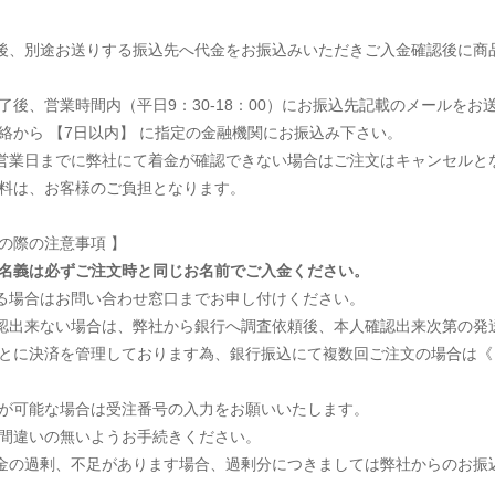
後、別途お送りする振込先へ代金をお振込みいただきご入金確認後に商
完了後、営業時間内（平日9：30-18：00）にお振込先記載のメールをお
連絡から 【7日以内】 に指定の金融機関にお振込み下さい。
営業日までに弊社にて着金が確認できない場合はご注文はキャンセルと
数料は、お客様のご負担となります。
の際の注意事項 】
名義は必ずご注文時と同じお名前でご入金ください。
る場合はお問い合わせ窓口までお申し付けください。
認出来ない場合は、弊社から銀行へ調査依頼後、本人確認出来次第の発
ごとに決済を管理しております為、銀行振込にて複数回ご注文の場合は《
力が可能な場合は受注番号の入力をお願いいたします。
お間違いの無いようお手続きください。
金の過剰、不足があります場合、過剰分につきましては弊社からのお振