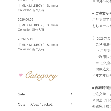
2026.07.01
※海外への
【 MILK MILKBOY 】 Summer
Collection 新作入荷
■ ご注文か
ご注文完了
2026.06.05
【 MILK MILKBOY 】 Summer
もしメール
Collection 新作入荷
〘 発送のま
2026.05.19
・ご利用決
【 MILK MILKBOY 】 Summer
Collection 新作入荷
⇒ ご注文
・ご利用決
⇒ ご入金
お振込先メ
※年末年始
■ 配達時間
ご注文時、
Sale
※お届け日
Outer 〔Coat / Jacket〕
発送完了後