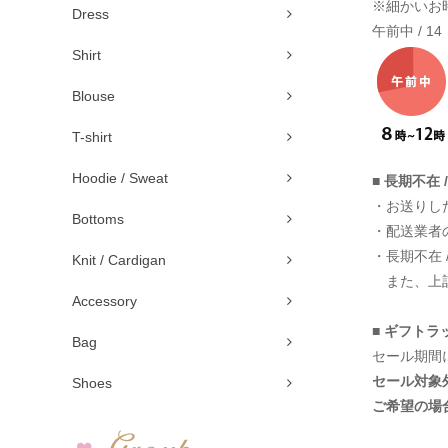
※細かいお
Dress
午前中 / 14
Shirt
Blouse
T-shirt
Hoodie / Sweat
■ 長期不在 
・お送りし
Bottoms
・配送業者
・長期不在
Knit / Cardigan
また、上記
Accessory
■ ギフト
Bag
セール期間
セール対象
Shoes
ご希望の場