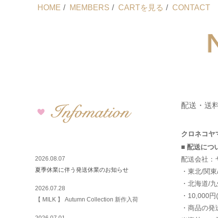
HOME
/
MEMBERS
/
CARTを見る
/
CONTACT
配送・送
クロネコヤ
■ 配送につ
2026.08.07
配送会社：
夏季休業に伴う発送休業のお知らせ
・東北/関東/
・北海道/九州
2026.07.28
・10,00
【 MILK 】 Autumn Collection 新作入荷
・商品の発