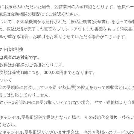
以降にお振込みいただいた場合、翌営業日の入金確認となります。会員ペ
確認は金融機関の履歴にてご確認ください。
について：各金融機関から発行された「振込証明書(受領書)」をもって
は、振込決済が完了した画面をプリントアウトした書面をもって領収書
セルが重なる場合、お取引をお断りさせていただく場合がございます。
マト代金引換
は現金のみ対応です。
手数料はお客様のご負担となります。
度額は荷物1個につき、300,000円までとなります。
について
金の受領時にお渡ししている送り状(伝票)の控えをもって領収書と代えさ
度には対応しておりません。
配達から1週間以内にお受け取りいただけない場合、ヤマト運輸様より自
、キャンセル/受取辞退等で返送となった場合、その後の代金引換・後払
ください。
なキャンセル/受取辞退がございます場合は、他のお客様へのサービス