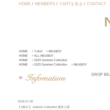
HOME
/
MEMBERS
/
CARTを見る
/
CONTACT
HOME
>
T-shirt
>
MILKBOY
HOME
>
ALL-MILKBOY
HOME
>
2025 Summer Collection
HOME
>
2025 Summer Collection
>
MILKBOY
DROP BE
2026.07.28
【 MILK 】 Autumn Collection 新作入荷