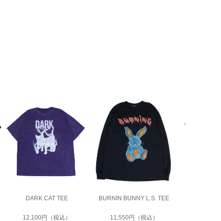
DARK CAT TEE
BURNIN BUNNY L.S. TEE
Greeting
12,100円（税込）
11,550円（税込）
9,24