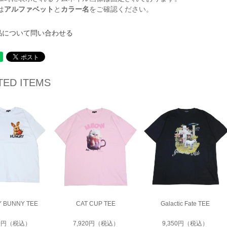
は
アルファベット
と
カラー名
をご確認ください。
品について問い合わせる
TED ITEMS
 BUNNY TEE
CAT CUP TEE
Galactic Fate TEE
50円（税込）
7,920円（税込）
9,350円（税込）