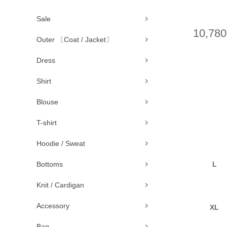
Sale
10,78
Outer 〔Coat / Jacket〕
Dress
Shirt
Blouse
T-shirt
Hoodie / Sweat
L
Bottoms
Knit / Cardigan
Accessory
XL
Bag