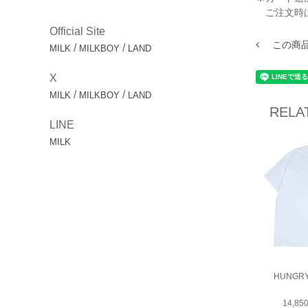
ご注文時
Official Site
この商
/
/
MILK
MILKBOY
LAND
X
/
/
MILK
MILKBOY
LAND
RELA
LINE
MILK
HUNGRY
14,8