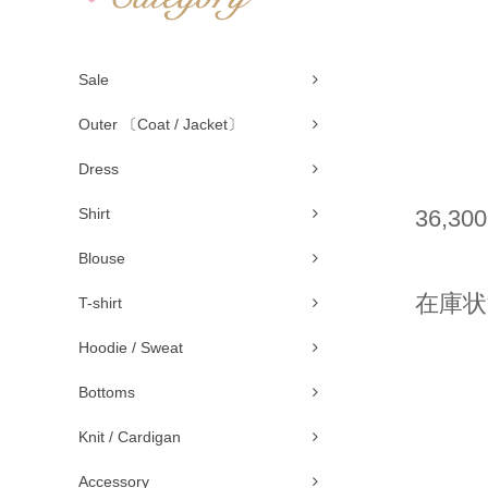
Sale
Outer 〔Coat / Jacket〕
Dress
Shirt
36,30
Blouse
在庫状
T-shirt
Hoodie / Sweat
Bottoms
Knit / Cardigan
Accessory