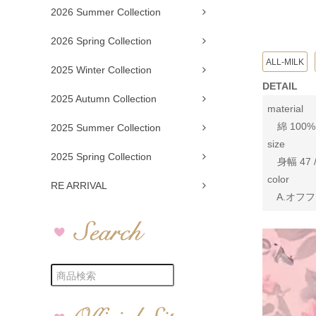
2026 Summer Collection
2026 Spring Collection
ALL-MILK
2025 Winter Collection
DETAIL
2025 Autumn Collection
material
綿 100%
2025 Summer Collection
size
2025 Spring Collection
身幅 47 /
color
RE ARRIVAL
A.オフフ