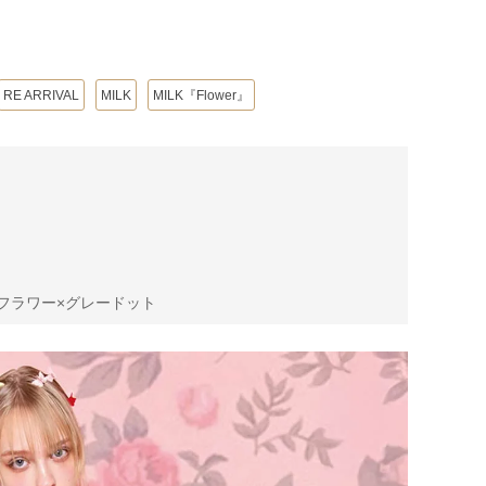
RE ARRIVAL
MILK
MILK『Flower』
ーフラワー×グレードット