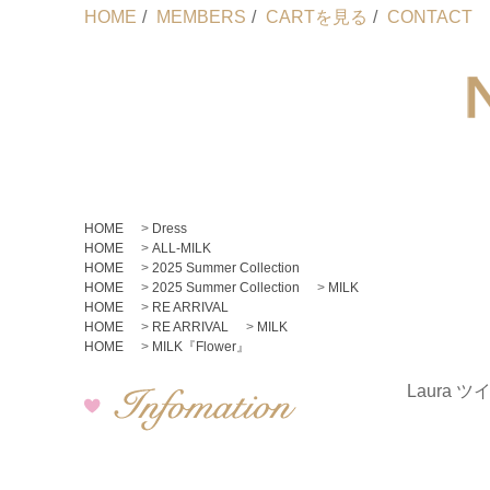
HOME
/
MEMBERS
/
CARTを見る
/
CONTACT
HOME
>
Dress
HOME
>
ALL-MILK
HOME
>
2025 Summer Collection
HOME
>
2025 Summer Collection
>
MILK
HOME
>
RE ARRIVAL
HOME
>
RE ARRIVAL
>
MILK
HOME
>
MILK『Flower』
Laura ツイ