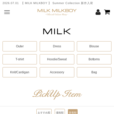
2026.07.01 【 MILK MILKBOY 】 Summer Collection 新作入荷
Outer
Dress
Blouse
T-shirt
Hoodie/Sweat
Bottoms
Knit/Cardigan
Accessory
Bag
おすすめ順
価格順
新着順