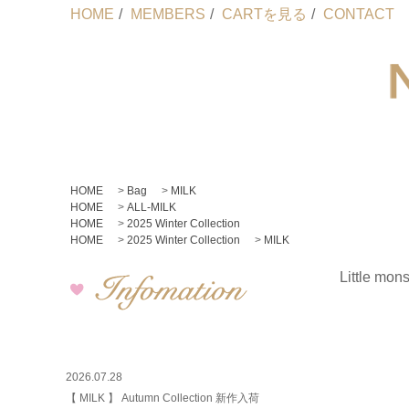
HOME
/
MEMBERS
/
CARTを見る
/
CONTACT
HOME
>
Bag
>
MILK
HOME
>
ALL-MILK
HOME
>
2025 Winter Collection
HOME
>
2025 Winter Collection
>
MILK
Little mon
2026.07.28
【 MILK 】 Autumn Collection 新作入荷