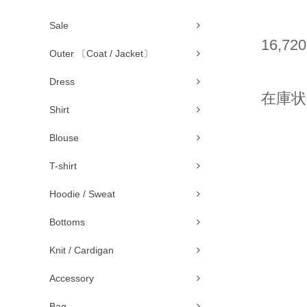
Sale
16,72
Outer 〔Coat / Jacket〕
Dress
在庫状
Shirt
Blouse
T-shirt
Hoodie / Sweat
Bottoms
Knit / Cardigan
Accessory
Bag