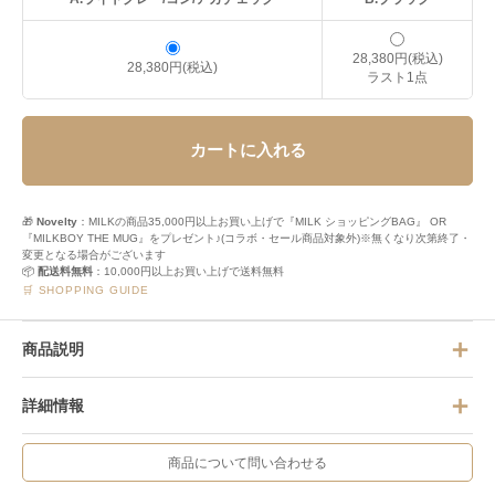
28,380円(税込)
28,380円(税込)
ラスト1点
カートに入れる
🎁
Novelty
：MILKの商品35,000円以上お買い上げで『MILK ショッピングBAG』 OR
『MILKBOY THE MUG』をプレゼント♪(コラボ・セール商品対象外)※無くなり次第終了・
変更となる場合がございます
📦
配送料無料
：10,000円以上お買い上げで送料無料
🛒 SHOPPING GUIDE
商品説明
詳細情報
商品について問い合わせる