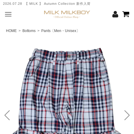
2026.07.28 【 MILK 】 Autumn Collection 新作入荷
HOME
>
Bottoms
>
Pants〔Men・Unisex〕