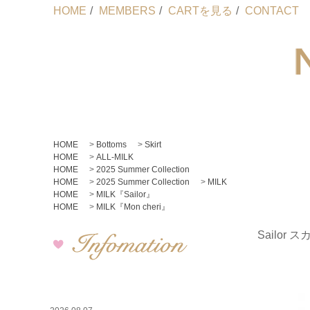
HOME
/
MEMBERS
/
CARTを見る
/
CONTACT
HOME
>
Bottoms
>
Skirt
HOME
>
ALL-MILK
HOME
>
2025 Summer Collection
HOME
>
2025 Summer Collection
>
MILK
HOME
>
MILK『Sailor』
HOME
>
MILK『Mon cheri』
Sailor 