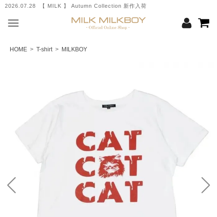
2026.07.28 【 MILK 】 Autumn Collection 新作入荷
HOME
>
T-shirt
>
MILKBOY