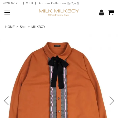
2026.07.28 【 MILK 】 Autumn Collection 新作入荷
HOME
>
Shirt
>
MILKBOY