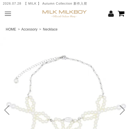
026.07.28 【 MILK 】 Autumn Collection 新作入荷
2026.07.
HOME
>
Accessory
>
Necklace