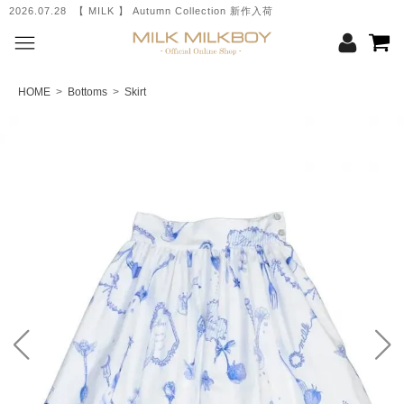
2026.07.28 【 MILK 】 Autumn Collection 新作入荷
HOME
>
Bottoms
>
Skirt