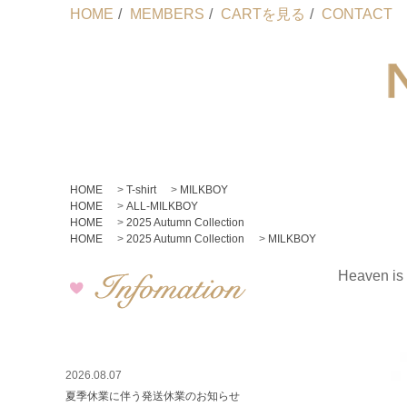
HOME
/
MEMBERS
/
CARTを見る
/
CONTACT
HOME
>
T-shirt
>
MILKBOY
HOME
>
ALL-MILKBOY
HOME
>
2025 Autumn Collection
HOME
>
2025 Autumn Collection
>
MILKBOY
Heaven is
2026.08.07
夏季休業に伴う発送休業のお知らせ