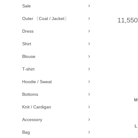
Sale
Outer 〔Coat / Jacket〕
11,55
Dress
Shirt
Blouse
T-shirt
Hoodie / Sweat
Bottoms
M
Knit / Cardigan
Accessory
L
Bag