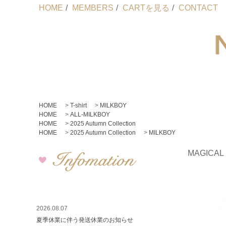
HOME
/
MEMBERS
/
CARTを見る
/
CONTACT
HOME
>
T-shirt
>
MILKBOY
HOME
>
ALL-MILKBOY
HOME
>
2025 Autumn Collection
HOME
>
2025 Autumn Collection
>
MILKBOY
MAGICAL 
2026.08.07
夏季休業に伴う発送休業のお知らせ