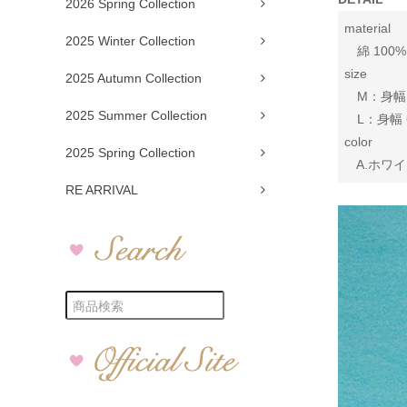
2026 Spring Collection
material
2025 Winter Collection
綿 100%
size
2025 Autumn Collection
M：身幅 52
2025 Summer Collection
L：身幅 62
color
2025 Spring Collection
A.ホワイト
RE ARRIVAL