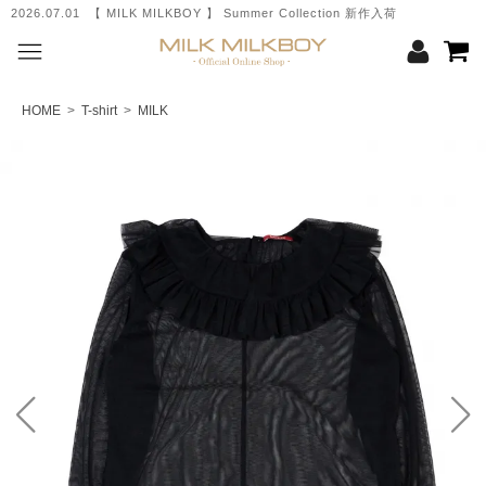
2026.07.01 【 MILK MILKBOY 】 Summer Collection 新作入荷
HOME
>
T-shirt
>
MILK