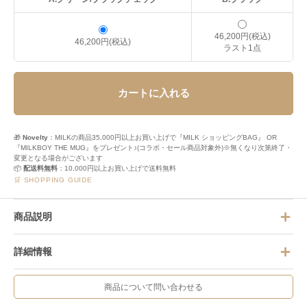
46,200円(税込)
46,200円(税込)
ラスト1点
カートに入れる
🎁
Novelty
：MILKの商品35,000円以上お買い上げで『MILK ショッピングBAG』 OR
『MILKBOY THE MUG』をプレゼント♪(コラボ・セール商品対象外)※無くなり次第終了・
変更となる場合がございます
📦
配送料無料
：10,000円以上お買い上げで送料無料
🛒 SHOPPING GUIDE
商品説明
詳細情報
商品について問い合わせる