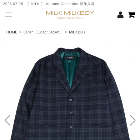
2026.07.28 【 MILK 】 Autumn Collection 新作入荷
HOME
>
Outer 〔Coat / Jacket〕
>
MILKBOY