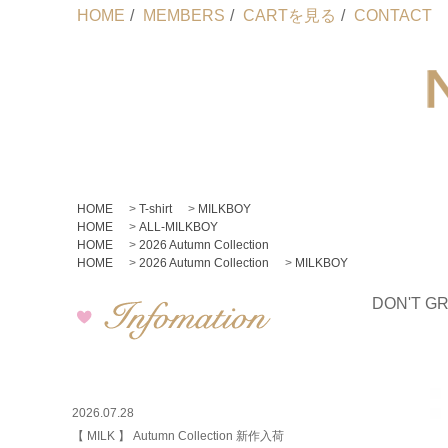
HOME
/
MEMBERS
/
CARTを見る
/
CONTACT
HOME
>
T-shirt
>
MILKBOY
HOME
>
ALL-MILKBOY
HOME
>
2026 Autumn Collection
HOME
>
2026 Autumn Collection
>
MILKBOY
DON'T G
2026.07.28
【 MILK 】 Autumn Collection 新作入荷