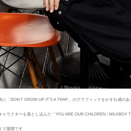
に「DON'T GROW UP IT'S A TRAP.」のグラフィックをかす
ラクターを落とし込んだ「YOU ARE OUR CHILDREN / MILKBOY TO
サイズ展開です