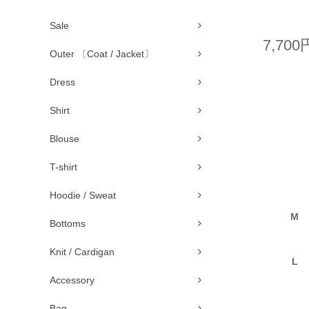
Sale
7,700
Outer 〔Coat / Jacket〕
Dress
Shirt
Blouse
T-shirt
Hoodie / Sweat
M
Bottoms
Knit / Cardigan
L
Accessory
Bag