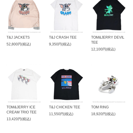
T&J JACKETS
T&J CRASH TEE
TOM&JERRY DEVIL
TEE
52,800円(税込)
9,350円(税込)
12,100円(税込)
TOM&JERRY ICE
T&J CHICKEN TEE
TOM RING
CREAM TRIO TEE
11,550円(税込)
18,920円(税込)
13,420円(税込)