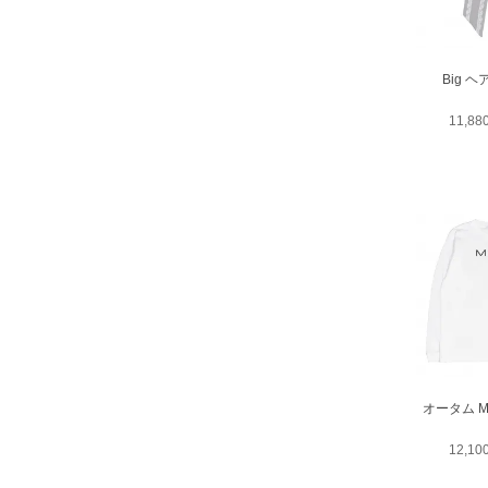
Big 
11,8
オータム M
12,1