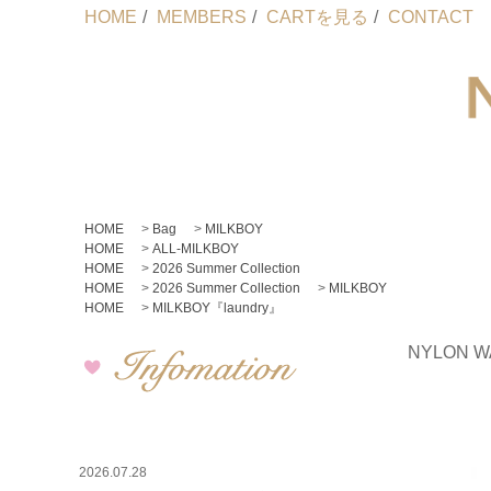
HOME
/
MEMBERS
/
CARTを見る
/
CONTACT
HOME
>
Bag
>
MILKBOY
HOME
>
ALL-MILKBOY
HOME
>
2026 Summer Collection
HOME
>
2026 Summer Collection
>
MILKBOY
HOME
>
MILKBOY『laundry』
NYLON W
2026.07.28