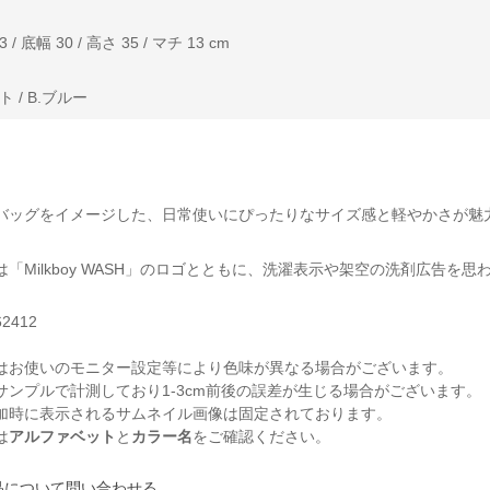
 底幅 30 / 高さ 35 / マチ 13 cm
 / B.ブルー
バッグをイメージした、日常使いにぴったりなサイズ感と軽やかさが魅
は「Milkboy WASH」のロゴとともに、洗濯表示や架空の洗剤広告
62412
はお使いのモニター設定等により色味が異なる場合がございます。
サンプルで計測しており1-3cm前後の誤差が生じる場合がございます。
加時に表示されるサムネイル画像は固定されております。
は
アルファベット
と
カラー名
をご確認ください。
品について問い合わせる