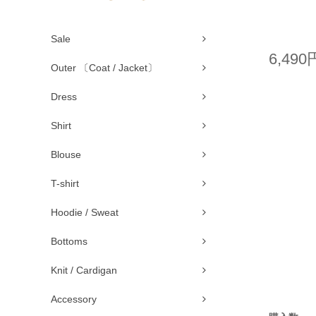
Sale
6,490
Outer 〔Coat / Jacket〕
Dress
Shirt
Blouse
T-shirt
Hoodie / Sweat
Bottoms
Knit / Cardigan
Accessory