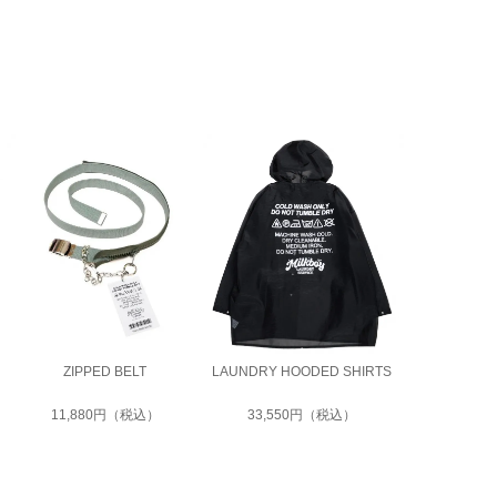
ZIPPED BELT
LAUNDRY HOODED SHIRTS
SOAP BO
11,880円（税込）
33,550円（税込）
22,55