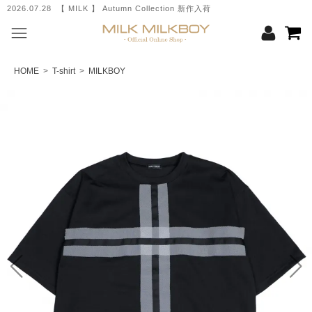
2026.07.28 【 MILK 】 Autumn Collection 新作入荷
HOME
>
T-shirt
>
MILKBOY