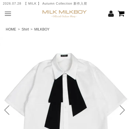
2026.07.28 【 MILK 】 Autumn Collection 新作入荷
HOME
>
Shirt
>
MILKBOY