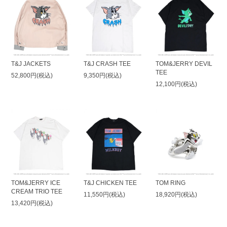
T&J JACKETS
T&J CRASH TEE
TOM&JERRY DEVIL
TEE
52,800円(税込)
9,350円(税込)
12,100円(税込)
TOM&JERRY ICE
T&J CHICKEN TEE
TOM RING
CREAM TRIO TEE
11,550円(税込)
18,920円(税込)
13,420円(税込)