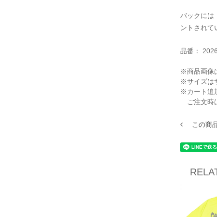
バックには「
ントされて
品番：
202
※商品画像
※サイズは
※カート追
ご注文時
この商
RELA