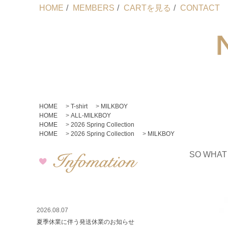
HOME
/
MEMBERS
/
CARTを見る
/
CONTACT
HOME
>
T-shirt
>
MILKBOY
HOME
>
ALL-MILKBOY
HOME
>
2026 Spring Collection
HOME
>
2026 Spring Collection
>
MILKBOY
SO WHAT
2026.08.07
夏季休業に伴う発送休業のお知らせ