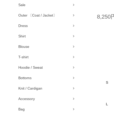
Sale
Outer 〔Coat / Jacket〕
8,250
Dress
Shirt
Blouse
T-shirt
Hoodie / Sweat
Bottoms
S
Knit / Cardigan
Accessory
L
Bag