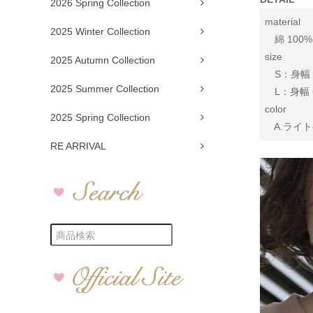
2026 Spring Collection
material
2025 Winter Collection
綿 100%
size
2025 Autumn Collection
S：身幅 55
2025 Summer Collection
L：身幅 61
color
2025 Spring Collection
A.ライトベ
RE ARRIVAL