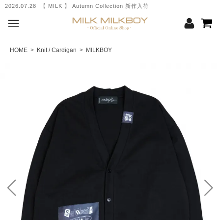
2026.07.28 【 MILK 】 Autumn Collection 新作入荷
HOME
>
Knit / Cardigan
>
MILKBOY