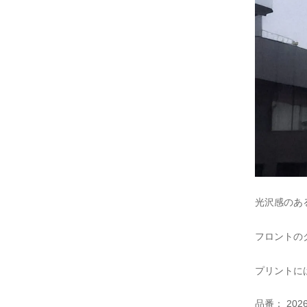
光沢感のあ
フロントの
プリントに
品番：
202