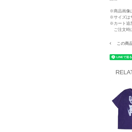
※商品画像
※サイズは
※カート追
ご注文時
この商
RELA