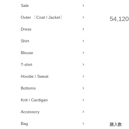
Sale
Outer 〔Coat / Jacket〕
54,12
Dress
Shirt
Blouse
T-shirt
Hoodie / Sweat
Bottoms
Knit / Cardigan
Accessory
Bag
購入数