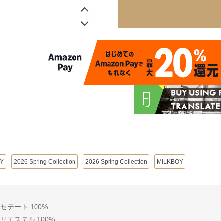
OY
2026 Spring Collection
2026 Spring Collection
MILKBOY
テート 100%
エステル 100%