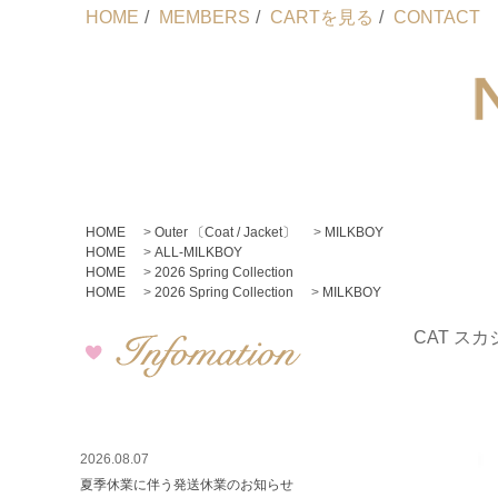
HOME
/
MEMBERS
/
CARTを見る
/
CONTACT
HOME
>
Outer 〔Coat / Jacket〕
>
MILKBOY
HOME
>
ALL-MILKBOY
HOME
>
2026 Spring Collection
HOME
>
2026 Spring Collection
>
MILKBOY
CAT ス
2026.08.07
夏季休業に伴う発送休業のお知らせ