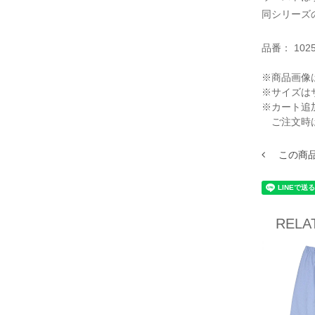
同シリーズの
品番：
102
※商品画像
※サイズは
※カート追
ご注文時
この商
RELA