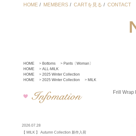
HOME
/
MEMBERS
/
CARTを見る
/
CONTACT
HOME
>
Bottoms
>
Pants〔Woman〕
HOME
>
ALL-MILK
HOME
>
2025 Winter Collection
HOME
>
2025 Winter Collection
>
MILK
Frill Wrap
2026.07.28
【 MILK 】 Autumn Collection 新作入荷