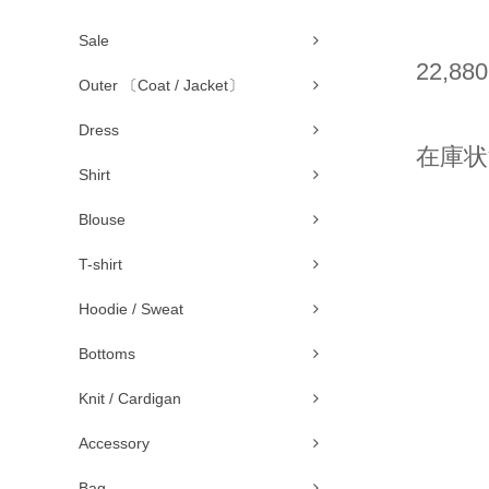
Sale
22,88
Outer 〔Coat / Jacket〕
Dress
在庫状
Shirt
Blouse
T-shirt
Hoodie / Sweat
Bottoms
Knit / Cardigan
Accessory
Bag