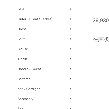
Sale
Outer 〔Coat / Jacket〕
39,93
Dress
在庫状況
Shirt
Blouse
T-shirt
Hoodie / Sweat
Bottoms
Knit / Cardigan
Accessory
Bag