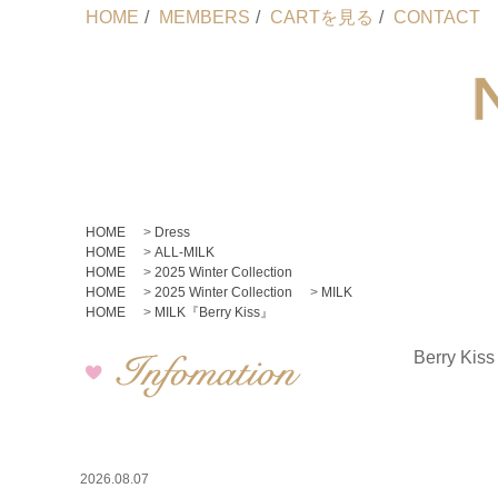
HOME
/
MEMBERS
/
CARTを見る
/
CONTACT
HOME
>
Dress
HOME
>
ALL-MILK
HOME
>
2025 Winter Collection
HOME
>
2025 Winter Collection
>
MILK
HOME
>
MILK『Berry Kiss』
Berry Ki
2026.08.07