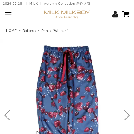
2026.07.28 【 MILK 】 Autumn Collection 新作入荷
HOME
>
Bottoms
>
Pants〔Woman〕