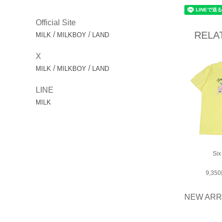
Official Site
RELA
/
/
MILK
MILKBOY
LAND
X
/
/
MILK
MILKBOY
LAND
LINE
MILK
Six
9,3
NEW ARR