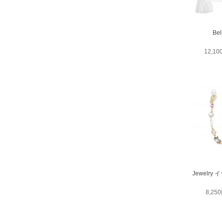
Bel
12,1
Jewelr
8,25