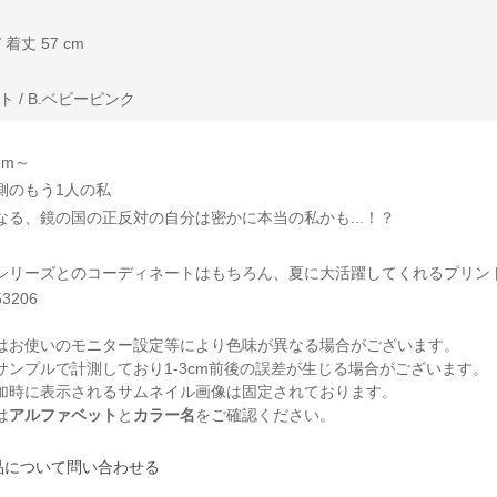
 着丈 57 cm
 / B.ベビーピンク
oom～
側のもう1人の私
なる、鏡の国の正反対の自分は密かに本当の私かも...！？
シリーズとのコーディネートはもちろん、夏に大活躍してくれるプリン
53206
はお使いのモニター設定等により色味が異なる場合がございます。
サンプルで計測しており1-3cm前後の誤差が生じる場合がございます。
加時に表示されるサムネイル画像は固定されております。
は
アルファベット
と
カラー名
をご確認ください。
品について問い合わせる