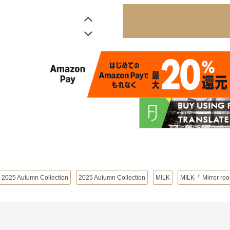
2025 Autumn Collection
2025 Autumn Collection
MILK
MILK『 Mirror ro