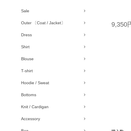
Sale
Outer 〔Coat / Jacket〕
9,350
Dress
Shirt
Blouse
T-shirt
Hoodie / Sweat
Bottoms
Knit / Cardigan
Accessory
Bag