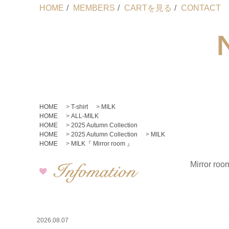
HOME
/
MEMBERS
/
CARTを見る
/
CONTACT
HOME
>
T-shirt
>
MILK
HOME
>
ALL-MILK
HOME
>
2025 Autumn Collection
HOME
>
2025 Autumn Collection
>
MILK
HOME
>
MILK『 Mirror room 』
Mirror r
2026.08.07