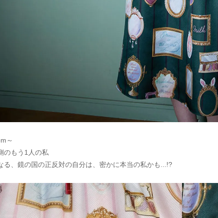
oom～
側のもう1人の私
る、鏡の国の正反対の自分は、密かに本当の私かも...!?