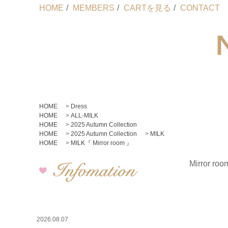
HOME
/
MEMBERS
/
CARTを見る
/
CONTACT
HOME
>
Dress
HOME
>
ALL-MILK
HOME
>
2025 Autumn Collection
HOME
>
2025 Autumn Collection
>
MILK
HOME
>
MILK『 Mirror room 』
Mirror roo
2026.08.07