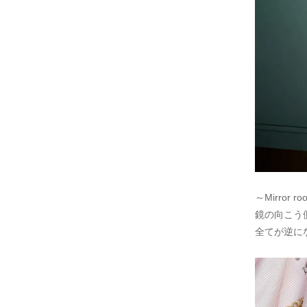
～Mirror r
鏡の向こう
全てが逆にな