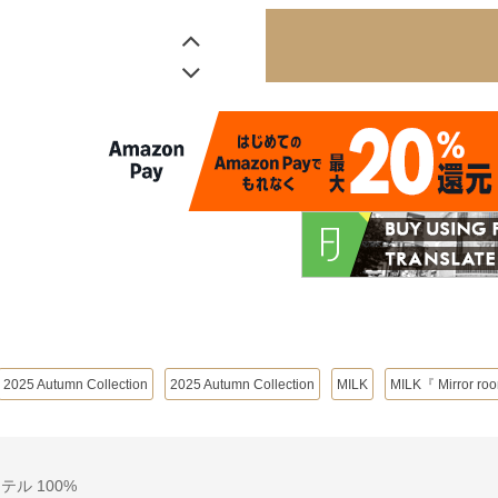
2025 Autumn Collection
2025 Autumn Collection
MILK
MILK『 Mirror ro
ル 100%