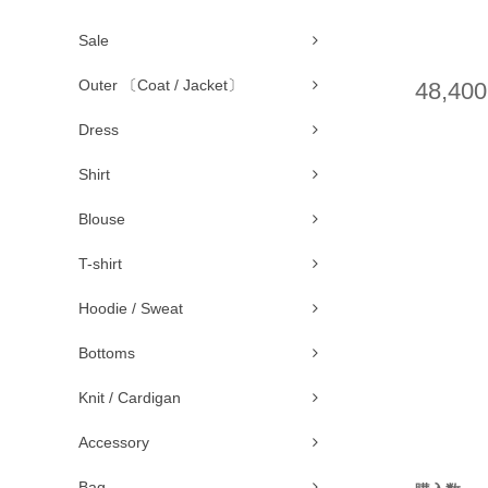
Sale
Outer 〔Coat / Jacket〕
48,40
Dress
Shirt
Blouse
T-shirt
Hoodie / Sweat
Bottoms
Knit / Cardigan
Accessory
Bag