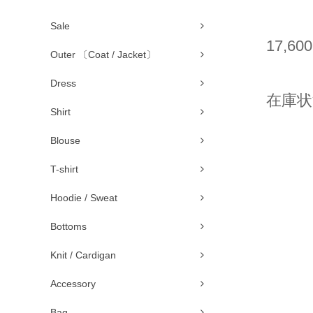
Sale
17,60
Outer 〔Coat / Jacket〕
Dress
在庫状
Shirt
Blouse
T-shirt
Hoodie / Sweat
Bottoms
Knit / Cardigan
Accessory
Bag