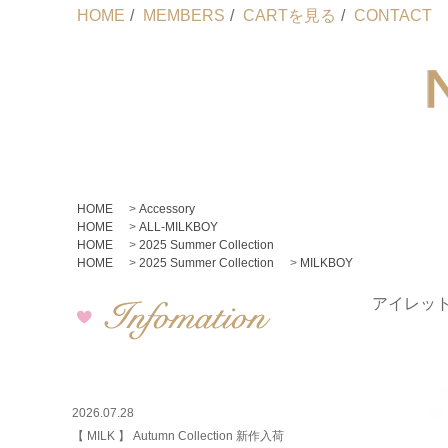
HOME
/
MEMBERS
/
CARTを見る
/
CONTACT
HOME
>
Accessory
HOME
>
ALL-MILKBOY
HOME
>
2025 Summer Collection
HOME
>
2025 Summer Collection
>
MILKBOY
アイレット
2026.07.28
【 MILK 】 Autumn Collection 新作入荷