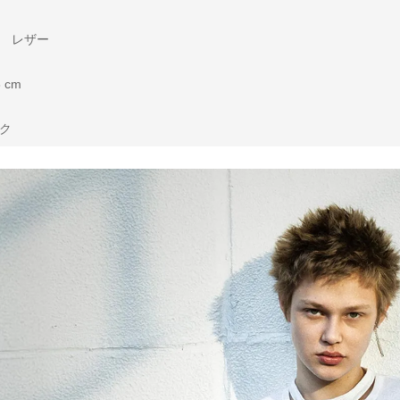
% レザー
 cm
ク