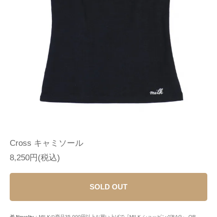
Cross キャミソール
8,250円(税込)
SOLD OUT
🎁
Novelty
：MILKの商品35,000円以上お買い上げで『MILK ショッピングBAG』 OR