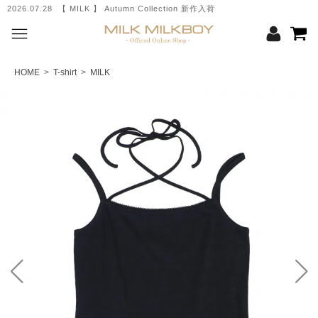
2026.07.28 【 MILK 】 Autumn Collection 新作入荷
HOME
>
T-shirt
>
MILK