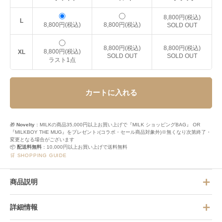
8,800円(税込)
L
8,800円(税込)
8,800円(税込)
SOLD OUT
8,800円(税込)
8,800円(税込)
8,800円(税込)
XL
SOLD OUT
SOLD OUT
ラスト1点
カートに入れる
🎁
Novelty
：MILKの商品35,000円以上お買い上げで『MILK ショッピングBAG』 OR
『MILKBOY THE MUG』をプレゼント♪(コラボ・セール商品対象外)※無くなり次第終了・
変更となる場合がございます
📦
配送料無料
：10,000円以上お買い上げで送料無料
🛒 SHOPPING GUIDE
商品説明
詳細情報