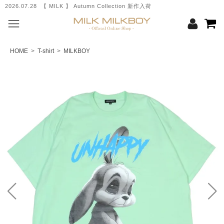
2026.07.28 【 MILK 】 Autumn Collection 新作入荷
HOME
>
T-shirt
>
MILKBOY