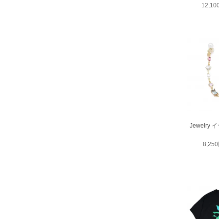
12,1
Jewelr
8,25