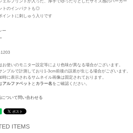
ジェルプリントが入った、厚手でゆったりとしたサイズ感のパーカー
ントのインパクトも◎
ポイントに刺しゅう入りです
レー
ー
41203
はお使いのモニター設定等により色味が異なる場合がございます。
サンプルで計測しており1-3cm前後の誤差が生じる場合がございます。
加時に表示されるサムネイル画像は固定されております。
は
アルファベット
と
カラー名
をご確認ください。
品について問い合わせる
TED ITEMS