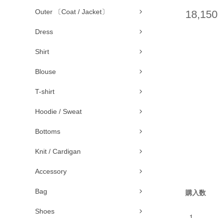
Outer 〔Coat / Jacket〕
18,15
Dress
Shirt
Blouse
T-shirt
Hoodie / Sweat
Bottoms
Knit / Cardigan
Accessory
Bag
購入数
Shoes