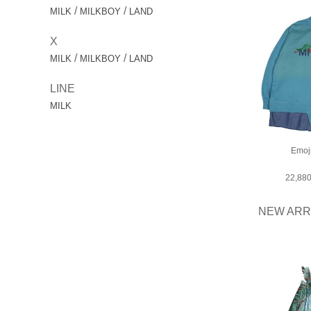
/
/
MILK
MILKBOY
LAND
X
/
/
MILK
MILKBOY
LAND
LINE
MILK
Emoj
22,8
NEW ARR