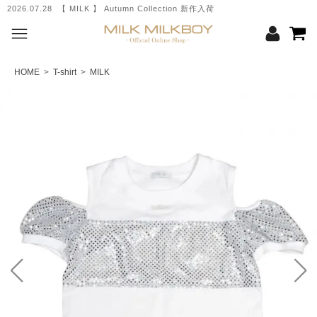
2026.07.28 【 MILK 】 Autumn Collection 新作入荷
2
HOME
>
T-shirt
>
MILK