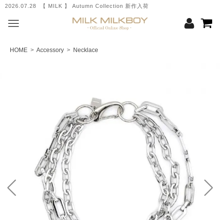
2026.07.28 【 MILK 】 Autumn Collection 新作入荷
HOME
>
Accessory
>
Necklace