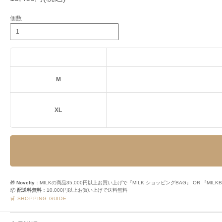
個数
M
XL
🎁
Novelty
：MILKの商品35,000円以上お買い上げで『MILK ショッピングBAG』 OR 『M
📦
配送料無料
：10,000円以上お買い上げで送料無料
🛒 SHOPPING GUIDE