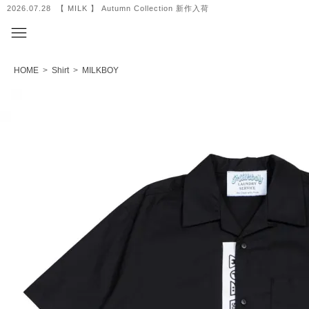
2026.07.01 【 MILK MILKBOY 】 Summer Collection 新作入荷
HOME
>
Shirt
>
MILKBOY