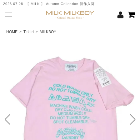
2026.07.28 【 MILK 】 Autumn Collection 新作入荷
HOME
>
T-shirt
>
MILKBOY