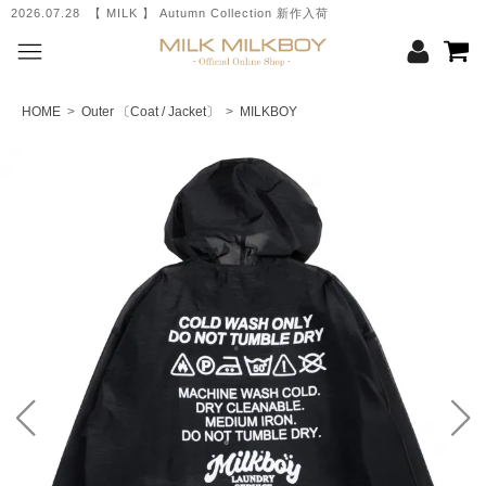
2026.07.28 【 MILK 】 Autumn Collection 新作入荷
HOME
>
Outer 〔Coat / Jacket〕
>
MILKBOY