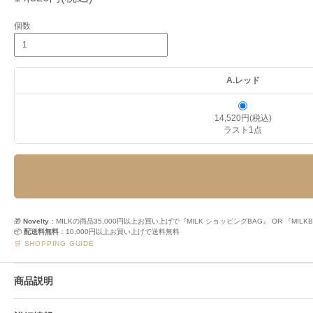
個数
A.レッド
14,520円(税込)
ラスト1点
🎁
Novelty
：MILKの商品35,000円以上お買い上げで『MILK ショッピングBAG』 OR 『M
📦
配送料無料
：10,000円以上お買い上げで送料無料
🛒 SHOPPING GUIDE
商品説明