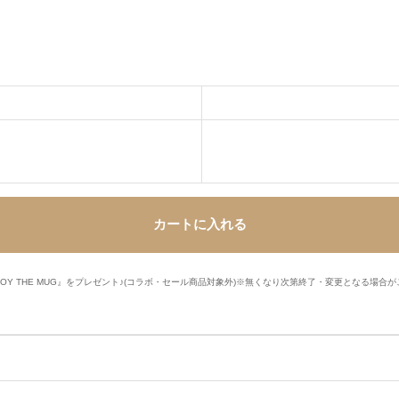
カートに入れる
ILKBOY THE MUG』をプレゼント♪(コラボ・セール商品対象外)※無くなり次第終了・変更となる場合