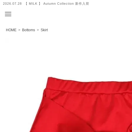
2026.07.01 【 MILK MILKBOY 】 Summer Collection 新作入荷
HOME
>
Bottoms
>
Skirt