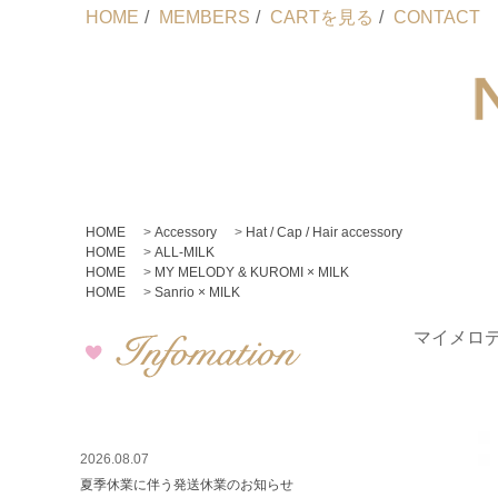
HOME
/
MEMBERS
/
CARTを見る
/
CONTACT
HOME
>
Accessory
>
Hat / Cap / Hair accessory
HOME
>
ALL-MILK
HOME
>
MY MELODY & KUROMI × MILK
HOME
>
Sanrio × MILK
マイメロデ
2026.08.07
夏季休業に伴う発送休業のお知らせ