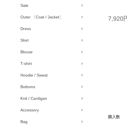
Sale
Outer 〔Coat / Jacket〕
7,920
Dress
Shirt
Blouse
T-shirt
Hoodie / Sweat
Bottoms
Knit / Cardigan
Accessory
購入数
Bag