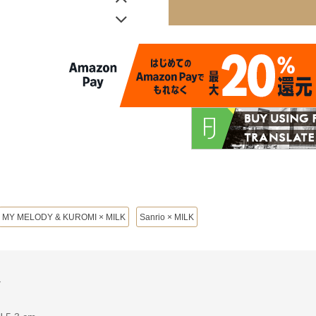
MY MELODY & KUROMI × MILK
Sanrio × MILK
ル