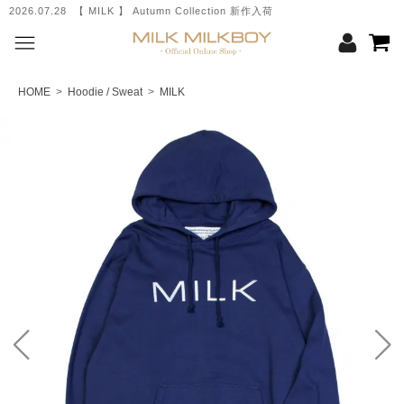
2026.07.28 【 MILK 】 Autumn Collection 新作入荷
HOME
>
Hoodie / Sweat
>
MILK