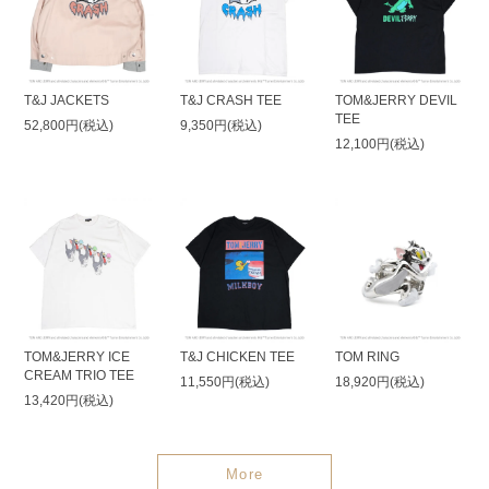
T&J JACKETS
T&J CRASH TEE
TOM&JERRY DEVIL
TEE
52,800円(税込)
9,350円(税込)
12,100円(税込)
TOM&JERRY ICE
T&J CHICKEN TEE
TOM RING
CREAM TRIO TEE
11,550円(税込)
18,920円(税込)
13,420円(税込)
More