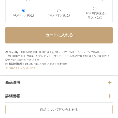
14,960円(税込)
14,960円(税込)
14,960円(税込)
ラスト1点
カートに入れる
🎁
Novelty
：MILKの商品35,000円以上お買い上げで『MILK ショッピングBAG』 OR
『MILKBOY THE MUG』をプレゼント♪(コラボ・セール商品対象外)※無くなり次第終了・
変更となる場合がございます
📦
配送料無料
：10,000円以上お買い上げで送料無料
🛒 SHOPPING GUIDE
商品説明
詳細情報
商品について問い合わせる