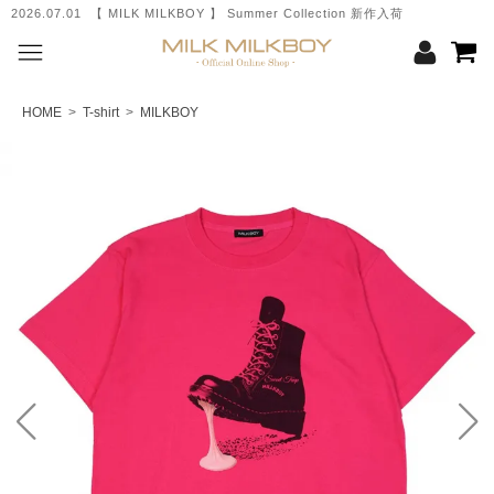
2026.07.01 【 MILK MILKBOY 】 Summer Collection 新作入荷
HOME
>
T-shirt
>
MILKBOY