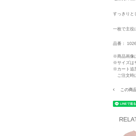
すっきりと
一枚で主役
品番：
102
※商品画像
※サイズは
※カート追
ご注文時
この商
RELA