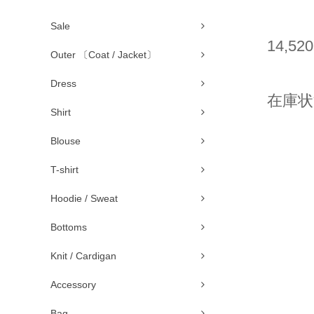
Sale
14,52
Outer 〔Coat / Jacket〕
Dress
在庫状
Shirt
Blouse
T-shirt
Hoodie / Sweat
Bottoms
Knit / Cardigan
Accessory
Bag