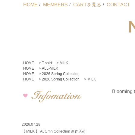
HOME
/
MEMBERS
/
CARTを見る
/
CONTACT
HOME
>
T-shirt
>
MILK
HOME
>
ALL-MILK
HOME
>
2026 Spring Collection
HOME
>
2026 Spring Collection
>
MILK
Blooming 
2026.07.28
【 MILK 】 Autumn Collection 新作入荷