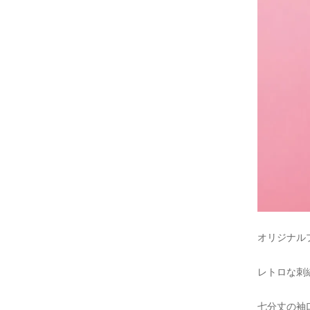
オリジナルプ
レトロな刺
七分丈の袖