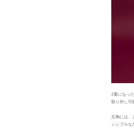
2重になっ
取り外し可
左胸には、
シンプルな