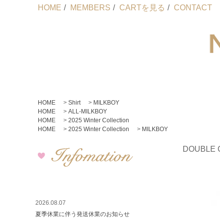
HOME
/
MEMBERS
/
CARTを見る
/
CONTACT
HOME
>
Shirt
>
MILKBOY
HOME
>
ALL-MILKBOY
HOME
>
2025 Winter Collection
HOME
>
2025 Winter Collection
>
MILKBOY
DOUBLE 
2026.08.07
夏季休業に伴う発送休業のお知らせ