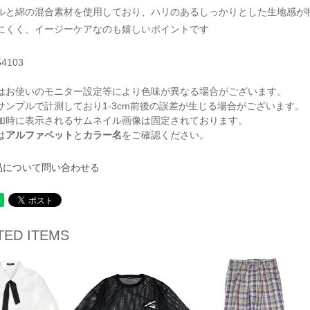
ルと綿の混合素材を使用しており、ハリのあるしっかりとした生地感が
にくく、イージーケアなのも嬉しいポイントです
54103
はお使いのモニター設定等により色味が異なる場合がございます。
サンプルで計測しており1-3cm前後の誤差が生じる場合がございます。
加時に表示されるサムネイル画像は固定されております。
は
アルファベット
と
カラー名
をご確認ください。
品について問い合わせる
TED ITEMS