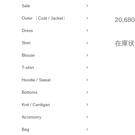
Sale
Outer 〔Coat / Jacket〕
20,68
Dress
在庫状況
Shirt
Blouse
T-shirt
Hoodie / Sweat
Bottoms
Knit / Cardigan
Accessory
Bag