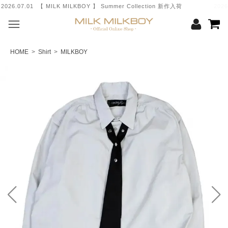
 MILK MILKBOY 】 Summer Collection 新作入荷
2026.06.05 【 MILK MILKBOY 】 Sum
HOME
>
Shirt
>
MILKBOY