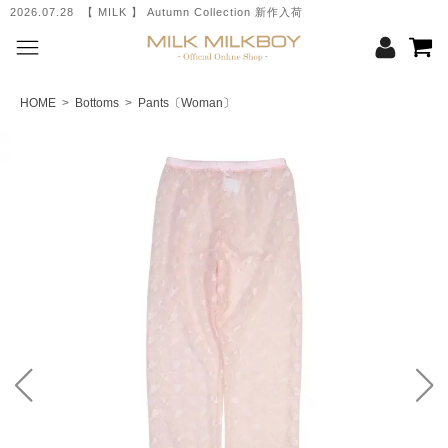
2026.07.28 【 MILK 】 Autumn Collection 新作入荷
HOME
>
Bottoms
>
Pants〔Woman〕