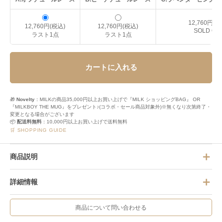
12,760円(税
12,760円(税込)
12,760円(税込)
SOLD OU
ラスト1点
ラスト1点
カートに入れる
🎁
Novelty
：MILKの商品35,000円以上お買い上げで『MILK ショッピングBAG』 OR
『MILKBOY THE MUG』をプレゼント♪(コラボ・セール商品対象外)※無くなり次第終了・
変更となる場合がございます
📦
配送料無料
：10,000円以上お買い上げで送料無料
🛒 SHOPPING GUIDE
商品説明
詳細情報
商品について問い合わせる