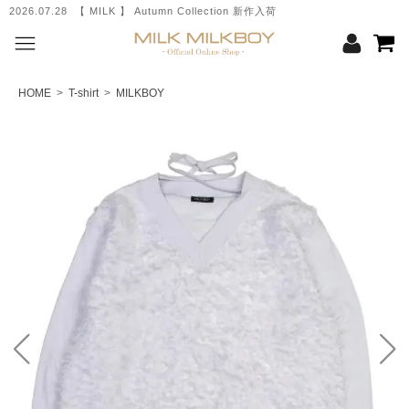
2026.07.28 【 MILK 】 Autumn Collection 新作入荷
HOME
>
T-shirt
>
MILKBOY