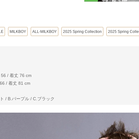
LE
MILKBOY
ALL-MILKBOY
2025 Spring Collection
2025 Spring Colle
 / 着丈 76 cm
 / 着丈 81 cm
 / B.パープル / C.ブラック