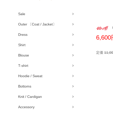
Sale
Outer 〔Coat / Jacket〕
U
Dress
6,60
Shirt
定価
11,0
Blouse
T-shirt
Hoodie / Sweat
Bottoms
Knit / Cardigan
Accessory