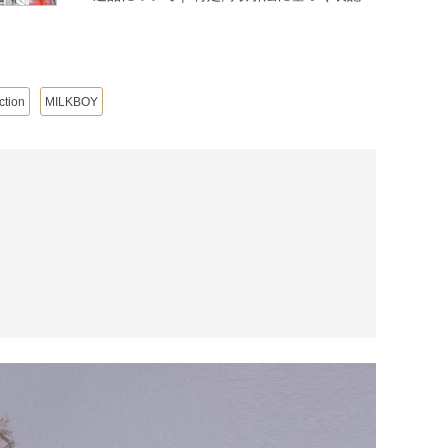
ction
MILKBOY