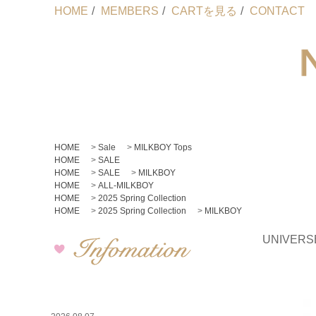
HOME
/
MEMBERS
/
CARTを見る
/
CONTACT
HOME
>
Sale
>
MILKBOY Tops
HOME
>
SALE
HOME
>
SALE
>
MILKBOY
HOME
>
ALL-MILKBOY
HOME
>
2025 Spring Collection
HOME
>
2025 Spring Collection
>
MILKBOY
UNIVERS