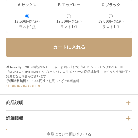
A.サックス
B.モカグレー
C.ブラック
13,596円(税込)
13,596円(税込)
13,596円(税込)
ラスト1点
ラスト1点
ラスト1点
カートに入れる
🎁
Novelty
：MILKの商品35,000円以上お買い上げで『MILK ショッピングBAG』 OR
『MILKBOY THE MUG』をプレゼント♪(コラボ・セール商品対象外)※無くなり次第終了・
変更となる場合がございます
📦
配送料無料
：10,000円以上お買い上げで送料無料
🛒 SHOPPING GUIDE
商品説明
詳細情報
商品について問い合わせる