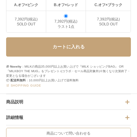
A.オフ×ピンク
B.オフ×レッド
C.オフ×ブラック
7,392円(税込)
7,392円(税込)
7,392円(税込)
SOLD OUT
SOLD OUT
ラスト1点
カートに入れる
🎁
Novelty
：MILKの商品35,000円以上お買い上げで『MILK ショッピングBAG』 OR
『MILKBOY THE MUG』をプレゼント♪(コラボ・セール商品対象外)※無くなり次第終了・
変更となる場合がございます
📦
配送料無料
：10,000円以上お買い上げで送料無料
🛒 SHOPPING GUIDE
商品説明
詳細情報
商品について問い合わせる